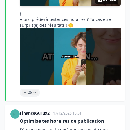
YouTube
).
Alors, prêt(e) à tester ces horaires ? Tu vas être
surpris(e) des résultats ! 😊
26
FinanceGuru92
17/12/2025 15:51
Optimise tes horaires de publication
Sérieusement, as-tu déjà pris en compte que