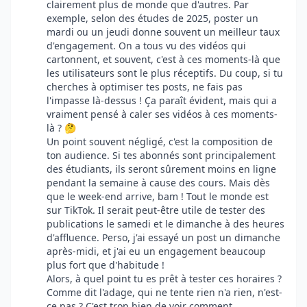
clairement plus de monde que d'autres. Par
exemple, selon des études de 2025, poster un
mardi ou un jeudi donne souvent un meilleur taux
d'engagement. On a tous vu des vidéos qui
cartonnent, et souvent, c'est à ces moments-là que
les utilisateurs sont le plus réceptifs. Du coup, si tu
cherches à optimiser tes posts, ne fais pas
l'impasse là-dessus ! Ça paraît évident, mais qui a
vraiment pensé à caler ses vidéos à ces moments-
là ? 🤔
Un point souvent négligé, c'est la composition de
ton audience. Si tes abonnés sont principalement
des étudiants, ils seront sûrement moins en ligne
pendant la semaine à cause des cours. Mais dès
que le week-end arrive, bam ! Tout le monde est
sur TikTok. Il serait peut-être utile de tester des
publications le samedi et le dimanche à des heures
d'affluence. Perso, j'ai essayé un post un dimanche
après-midi, et j'ai eu un engagement beaucoup
plus fort que d'habitude !
Alors, à quel point tu es prêt à tester ces horaires ?
Comme dit l'adage, qui ne tente rien n'a rien, n'est-
ce pas ? C'est trop bien de voir comment