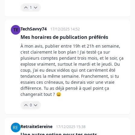
1
TechSavvy74
17/12/2025 14:52
Mes horaires de publication préférés
À mon avis, publier entre 19h et 21h en semaine,
c'est clairement le bon plan ! J'ai testé ça sur
plusieurs comptes pendant trois mois, et le soir, ça
explose vraiment, surtout le mardi et le jeudi. Du
coup, j'ai eu deux vidéos qui ont carrément été
tendances la même semaine. Franchement, si tu
essaies ces créneaux, tu devrais voir une vraie
différence. Tu as déjà pensé à quel point ça
changerait tout ? 😄
0
RetraiteSereine
17/12/2025 15:38
Une autre option pour tes posts