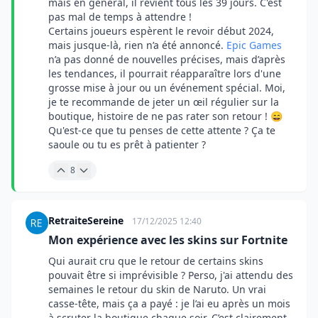
mais en général, il revient tous les 39 jours. C'est
pas mal de temps à attendre !
Certains joueurs espèrent le revoir début 2024,
mais jusque-là, rien n’a été annoncé.
Epic Games
n’a pas donné de nouvelles précises, mais d’après
les tendances, il pourrait réapparaître lors d'une
grosse mise à jour ou un événement spécial. Moi,
je te recommande de jeter un œil régulier sur la
boutique, histoire de ne pas rater son retour ! 😄
Qu'est-ce que tu penses de cette attente ? Ça te
saoule ou tu es prêt à patienter ?
8
RetraiteSereine
17/12/2025 12:40
Mon expérience avec les skins sur Fortnite
Qui aurait cru que le retour de certains skins
pouvait être si imprévisible ? Perso, j'ai attendu des
semaines le retour du skin de Naruto. Un vrai
casse-tête, mais ça a payé : je l’ai eu après un mois
à scruter la boutique chaque soir. C’est clairement