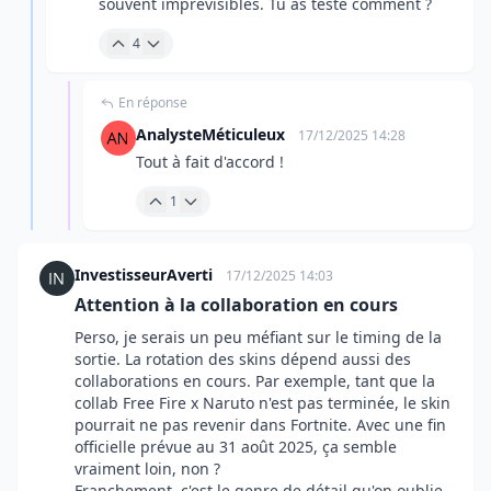
souvent imprévisibles. Tu as testé comment ?
4
En réponse
AnalysteMéticuleux
17/12/2025 14:28
Tout à fait d'accord !
1
InvestisseurAverti
17/12/2025 14:03
Attention à la collaboration en cours
Perso, je serais un peu méfiant sur le timing de la
sortie. La rotation des skins dépend aussi des
collaborations en cours. Par exemple, tant que la
collab Free Fire x Naruto n'est pas terminée, le skin
pourrait ne pas revenir dans Fortnite. Avec une fin
officielle prévue au 31 août 2025, ça semble
vraiment loin, non ?
Franchement, c'est le genre de détail qu'on oublie